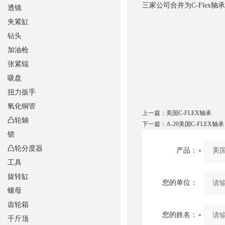
三家公司合并为C-Fle
透镜
夹紧缸
钻头
加油枪
张紧辊
吸盘
扭力扳手
氧化铜管
上一篇：
美国C-FLEX轴承
凸轮轴
下一篇：
A-20美国C-FLEX轴承
锁
凸轮分度器
产品：
工具
旋转缸
您的单位：
螺母
齿轮箱
您的姓名：
千斤顶