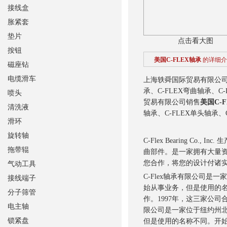
接线盒
胀紧套
垫片
点击看大图
按钮
美国C-FLEX轴承
的详细介
磁座钻
电缆滑车
上海轶舜国际贸易有限公
承、C-FLEX弯曲轴承、C
喷头
贸易有限公司销售
美国C-
清洗液
轴承、C-FLEX单头轴承、
滑环
旋转轴
C-Flex Bearing 
拖带辊
曲部件。是一家拥有大量
您合作，将您的设计付诸
气动工具
C-Flex轴承有限公司是
接线端子
始从事业务，但是使用的名
分子筛管
作。1997年，这三家公司
电主轴
限公司是一家位于纽约州北
锁紧盘
但是使用的名称不同。开始