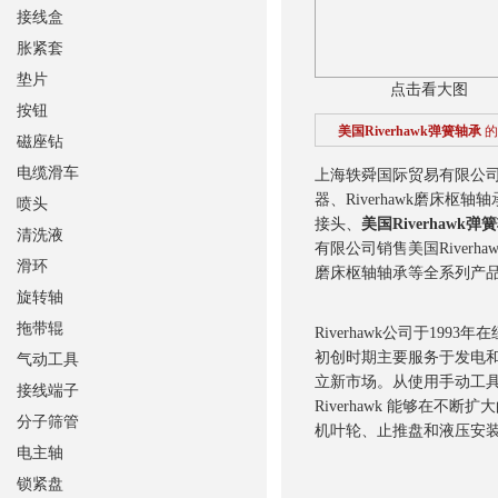
接线盒
胀紧套
垫片
点击看大图
按钮
美国Riverhawk弹簧轴承
的
磁座钻
电缆滑车
上海轶舜国际贸易有限公司销售美国
器、Riverhawk磨床枢轴
喷头
接头、
美国Riverhawk弹
清洗液
有限公司销售美国Riverhaw
滑环
磨床枢轴轴承等全系列产
旋转轴
拖带辊
Riverhawk公司于1
初创时期主要服务于发电
气动工具
立新市场。从使用手动工具的
接线端子
Riverhawk 能够在不
分子筛管
机叶轮、止推盘和液压安装
电主轴
锁紧盘