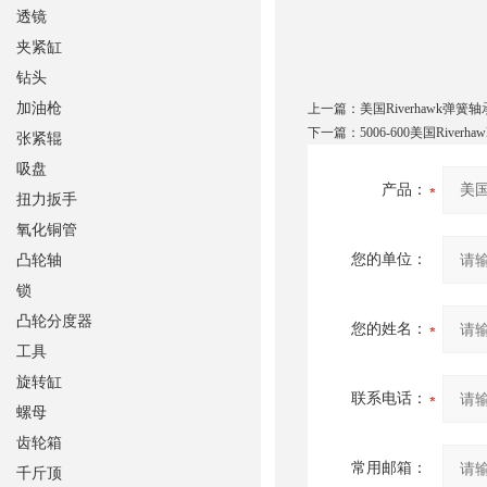
透镜
夹紧缸
钻头
加油枪
上一篇：
美国Riverhawk弹簧轴
下一篇：
5006-600美国River
张紧辊
吸盘
产品：
扭力扳手
氧化铜管
您的单位：
凸轮轴
锁
凸轮分度器
您的姓名：
工具
旋转缸
联系电话：
螺母
齿轮箱
常用邮箱：
千斤顶