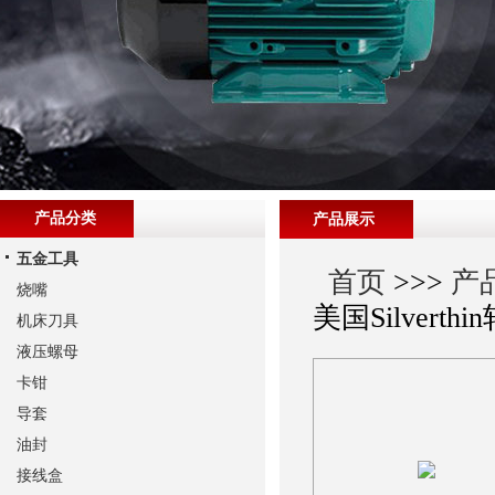
产品分类
产品展示
五金工具
首页
>>>
产
烧嘴
美国Silverthi
机床刀具
液压螺母
卡钳
导套
油封
接线盒