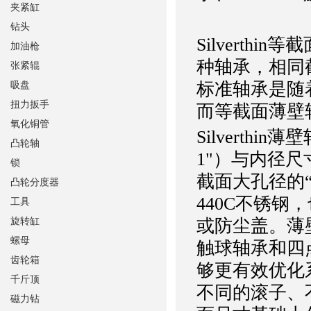
夹紧缸
钻头
Silvert
加油枪
种轴承，相同
张紧辊
标准轴承是随
吸盘
扭力扳手
而等截面薄壁
氧化铜管
Silverth
凸轮轴
1"）与内径尺
锁
截面大孔径的“
凸轮分度器
440C不锈
工具
旋转缸
或防尘盖。薄
螺母
触球轴承和四
齿轮箱
够更有效优化
千斤顶
不同的滚子、
磁力钻