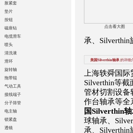
胀紧套
垫片
按钮
点击看大图
磁座钻
电缆滑车
承、Silver
喷头
清洗液
美国Silverthin轴承
的详细
滑环
旋转轴
上海轶舜国际
拖带辊
Silverthin
气动工具
管材切割设备轴承、
接线端子
作台轴承等全
分子筛管
国Silverthin
电主轴
球轴承、Silve
锁紧盘
透镜
承、Silver