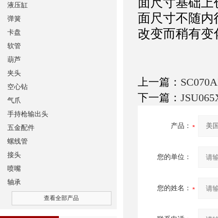
面尺寸基础上
液压缸
面尺寸不随内
弹簧
改变而稍有变
卡盘
软管
葫芦
夹头
上一篇：
SC070A
空心钻
下一篇：
JSU065
气爪
手持枪输出头
产品：
五金配件
螺线管
接头
您的单位：
喷嘴
轴承
您的姓名：
查看全部产品