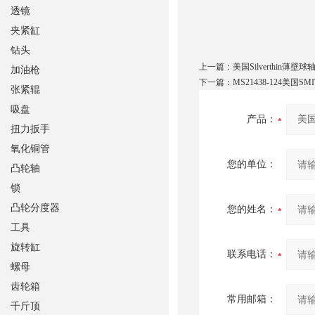
透镜
夹紧缸
钻头
上一篇：
美国Silverthin薄壁球
加油枪
下一篇：
MS21438-124美国SM
张紧辊
吸盘
产品：
扭力扳手
氧化铜管
您的单位：
凸轮轴
锁
凸轮分度器
您的姓名：
工具
旋转缸
联系电话：
螺母
齿轮箱
常用邮箱：
千斤顶