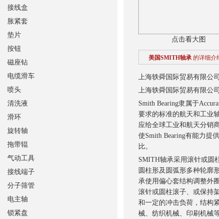
接线盒
胀紧套
垫片
点击看大图
按钮
美国SMITH轴承
的详细介
磁座钻
电缆滑车
上海轶舜国际贸易有限公
喷头
上海轶舜国际贸易有限公
清洗液
Smith Bearing隶属
要求的标准的航天和工业轴承
滑环
应给全球工业和航天分销商，
旋转轴
使Smith Bearing有
拖带辊
比。
气动工具
SMITH轴承采用滚针或
圆柱形及圆弧形多种轮廓形
接线端子
承使用偏心套结构调整外圈
分子筛管
滚针或圆柱滚子、或保持
电主轴
和一定的冲击负荷，结构
锁紧盘
械、纺织机械、印刷机械