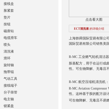
接线盒
胀紧套
垫片
点击看大图
按钮
ECT清洗液
的详细介绍
磁座钻
电缆滑车
上海轶舜国际贸易有限公
国际贸易有限公司销售美
喷头
清洗液
R-MC 工业燃气轮机清洁
滑环
胺基配方，用于在运行或
旋转轴
性。可生物降解、无毒且不
拖带辊
气动工具
R-MC 航空压缩机清洗机：
接线端子
R-MC Aviation C
分子筛管
性。这种基于胺的配方设
电主轴
可生物降解、无毒且不易燃，
锁紧盘