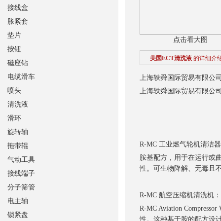
接线盒
胀紧套
垫片
点击看大图
按钮
美国ECT清洗液
的详细介
磁座钻
电缆滑车
上海轶舜国际贸易有限公
喷头
上海轶舜国际贸易有限公
清洗液
滑环
旋转轴
R-MC 工业燃气轮机清洁
拖带辊
胺基配方，用于在运行或
气动工具
性。可生物降解、无毒且不
接线端子
分子筛管
R-MC 航空压缩机清洗机：
电主轴
R-MC Aviation C
锁紧盘
性。这种基于胺的配方设