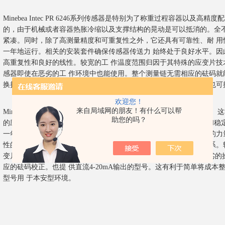
Minebea Intec PR 6246系列传感器是特别为了称重过程容器以及
的，由于机械或者容器热胀冷缩以及支撑结构的晃动是可以抵消的。全不
紧凑。同时，除了高测量精度和可重复性之外，它还具有可靠性、耐 用
一年地运行。相关的安装套件确保传感器传送力 始终处于良好水平。因
高重复性和良好的线性。较宽的工 作温度范围归因于其特殊的应变片技
感器即使在恶劣的工 作环境中也能使用。整个测量链无需相应的砝码就
换损坏 的传感器也不需要重新校正。这就节省了大量的调试时间。也可
欢迎您！
来自局域网的朋友！有什么可以帮
Minebea Intec PR 6251系列传感器是为了料仓和横向罐秤特别设
助您的吗？
的应用程序可以轻易升级。这一系列由于其良好的可读性、坚固性和稳定
一年无障碍、无需调整。特殊的测量元件几何确保传输到传感 器上的力
性的影响小化，并且具有较高超载范围、高重复 性和良好的线性关系。
变片技术。密封焊接外壳和特殊的 TPE电缆允许测量单元即使在恶劣
应的砝码校正。也提 供直流4-20mA输出的型号。这有利于简单将成
型号用 于本安型环境。