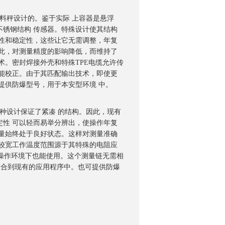
高精度配料秤设计的。鉴于实际 上容器是悬浮
锈钢结构 传感器。特殊设计使其结构
性和稳定性，这些让它无需调整，年复
此，对测量精度的影响降低，而维持了
术。密封焊接外壳和特殊TPE电缆允许传
能校正。由于其匹配输出技术，即使更
询
提供防爆型号，用于本安型环境 中。
计的。这种设计保证了紧凑 的结构。因此，现有
性 可以轻而易举分辨出，使操作年复
量始终处于良好状态。这样对测量准确
较宽工作温度范围源于其特殊的电阻应
的操作环境下也能使用。这个测量链无需相
本整合到现有的应用程序中。也可提供防爆