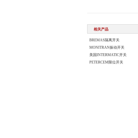
相关产品
BREMAS隔离开关
MONITRAN振动开关
美国INTERMATIC开关
PETERCEM限位开关
版权所有 上海轶舜国际贸易有限公司
主要代理:
德国SSB电机,PARVALUX电机,ELEKTRIM电机,德国VEM电机
管理登陆
站点地图
技术支持：
化工仪器网
备案号：
沪ICP备1503