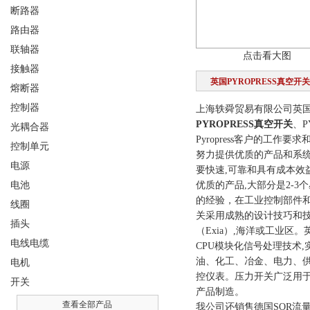
断路器
路由器
联轴器
点击看大图
接触器
英国PYROPRESS真空开关
熔断器
控制器
上海轶舜贸易有限公司英国PY
PYROPRESS真空开关
、P
光耦合器
Pyropress客户的工作
控制单元
努力提供优质的产品和系统上
电源
要快速,可靠和具有成本效
电池
优质的产品,大部分是2-3个
的经验，在工业控制部件和系
线圈
关采用成熟的设计技巧和技
插头
（Exia）,海洋或工业区
电线电缆
CPU模块化信号处理技术
油、化工、冶金、电力、
电机
控仪表。压力开关广泛用于航
开关
产品制造。
查看全部产品
我公司还销售德国SOR流量开