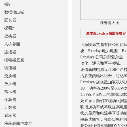
探针
数据输出板
延长器
点击看大图
探照灯
爱尔兰Excelsys输出模块
的
变换器
人机界面
上海轶舜贸易有限公司供应爱尔兰
块
、Excelsys电力电源、E
连接器
Excelsys 公司总部
继电器底座
动化、通信和军事领域。
调速器
凭借新的电源设计和生产技术
交换器
活多变的输出组合，可达9
Excelsys推出经过的
放大器
1U，功率在200W至60
指示器
1.5Vdc至58Vdc的单
变频器
允许设计师们在现场根据需要配
联增加功率或串联提高电
计数器
状态显示和电流共享等功
感应器
率高达90%，可降低热耗散以
液晶表面声波屏
我公司还销售德国DYNEX模