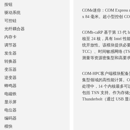
按钮
COMe迷你：COM Expr
驱动系统
x 84 毫米。超小型控创 COM 
可控硅
光纤耦合器
COMh-caRP 基于第 13 代
内存卡
核至 24 核，具有 Int
调节器
统开放性。该模块提供必要
TCC）、时间敏感网络 (TS
发生器
测量等资源密集型和高要
转换器
变压器
COM-HPC客户端模块配备第
逆变器
集型领域的高性能计算。CO
蜂鸣器
处理中，14 个内核最多可以处
包括 TSN 支持。作为存储介
电磁铁
Thunderbolt（通过 USB 显
显示屏
电位器
编码器
模快