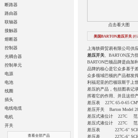
断路器
路由器
联轴器
点击看大图
接触器
美国BARTON差压开关
的
熔断器
控制器
上海轶舜贸易有限公司供应美
差压开关
、BARTON压力
光耦合器
BARTON巴顿品牌是由
控制单元
品牌的核心是它众多基于差压的产品
电源
众多领域巴顿的产品都发挥
电池
利福尼亚的巴顿琼斯于上
差压的产品，包括图表记录仪(Ch
线圈
挥着它的作用、并且这些
插头
差压表 227C 65-0-65 CM
电线电缆
差压开关 Barton Model 2
差压式液位计 227C 范围
电机
差压式液位计 227C 范围
开关
差压表 227C-6'' SCR-
查看全部产品
差压表 227C-6'' SCR-3