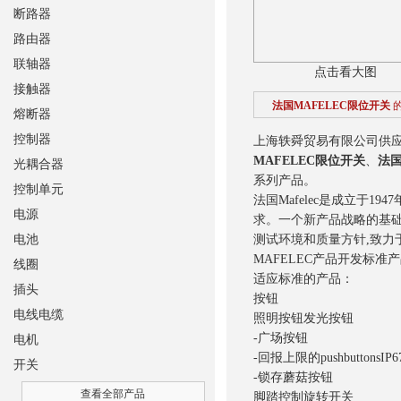
断路器
路由器
联轴器
点击看大图
接触器
法国MAFELEC限位开关
熔断器
控制器
上海轶舜贸易有限公司供应法
MAFELEC限位开关
、
法国
光耦合器
系列产品。
控制单元
法国Mafelec是成立于1
电源
求。一个新产品战略的基
电池
测试环境和质量方针,致力
MAFELEC产品开发标
线圈
适应标准的产品：
插头
按钮
电线电缆
照明按钮发光按钮
-广场按钮
电机
-回报上限的pushbuttonsIP6
开关
-锁存蘑菇按钮
查看全部产品
脚踏控制旋转开关