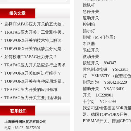
操纵杆
急停开关
相关文章
速动开关
选择TRAFAG压力开关的五大核心理由
控制箱
指示灯
TRAFAG压力开关：工业测控领域的精密之选
指标（M -门范围）
TOPWORX开关的技术特点解读
断路器
TOPWORX开关的优缺点分别是什么？
限位开关
微动开关
如何校准TRAFAG压力开关？
按钮开关 894347
TRAFAG压力开关适应多行业需求
紧急制动按钮 YSK2283
TOPWORX开关如何进行维护？
灯 YSK357D1（配套红
TOPWORX开关在各种应用场景中的功能
指示灯泡 YSK42
辅助开关 YSA1134D1
TRAFAG压力开关的应用领域
开关 LC228901
TRAFAG压力开关主要用途详解
十字灯 VCP3299
我公司还销售德国SOR流量开
联系我们
器、德国TOPWORX开关、
BREMAS开关、德国GEO
上海轶舜国际贸易有限公司
电话：86-021-51872309