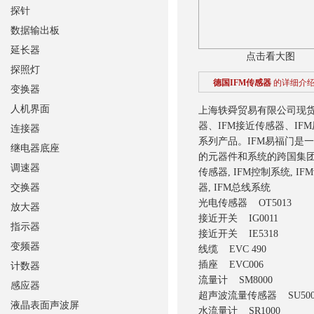
探针
数据输出板
延长器
点击看大图
探照灯
德国IFM传感器
的详细介
变换器
人机界面
上海轶舜贸易有限公司现货
器、IFM接近传感器、IF
连接器
系列产品。IFM易福门是
继电器底座
的元器件和系统的跨国集团企
调速器
传感器, IFM控制系统, IF
交换器
器, IFM总线系统
光电传感器 OT5013
放大器
接近开关 IG0011
指示器
接近开关 IE5318
变频器
线缆 EVC 490
插座 EVC006
计数器
流量计 SM8000
感应器
超声波流量传感器 SU500
液晶表面声波屏
水流量计 SR1000