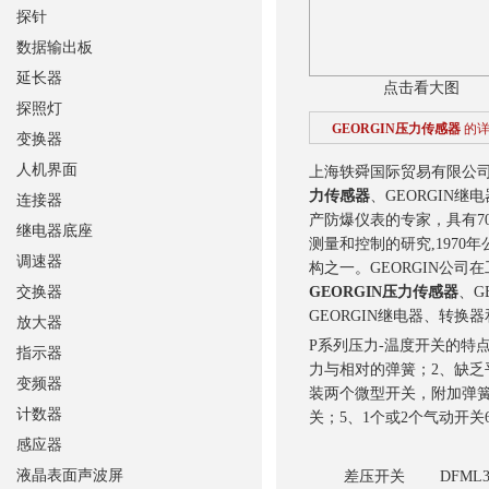
探针
数据输出板
延长器
点击看大图
探照灯
GEORGIN压力传感器
的
变换器
人机界面
上海轶舜国际贸易有限公司供
力传感器
、GEORG
连接器
产防爆仪表的专家，具有70
继电器底座
测量和控制的研究,1970
调速器
构之一。GEORGIN公
交换器
GEORGIN压力传感器
、G
GEORGIN继电器、转
放大器
P系列压力-温度开关的特
指示器
力与相对的弹簧；2、缺乏
变频器
装两个微型开关，附加弹簧
计数器
关；5、1个或2个气动开关6、
感应器
液晶表面声波屏
差压开关 DFML34