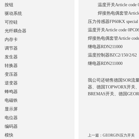
按钮
温度开关
Article c
焊接热电偶套管
Arti
驱动系统
压力传感器
FP60KX special
可控硅
温度开关
Article code 0P
光纤耦合器
焊接热电偶套管
Article c
内存卡
继电器
RDN211000
调节器
温度控制器
BZC2/150/2/62
发生器
继电器
RDN211000
转换器
变压器
我公司还销售德国SOR流量开
逆变器
器、德国TOPWORX开关、
蜂鸣器
BREMAS开关、德国GEO
电磁铁
显示屏
电位器
编码器
模快
上一篇：
GEORGIN压力开关