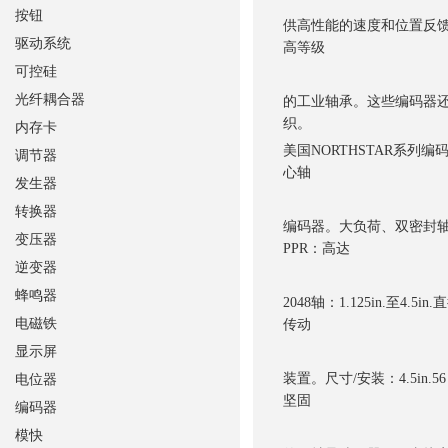
按钮
供高性能的速度和位置反
驱动系统
高等级
可控硅
光纤耦合器
的工业轴承。这些编码器还
织。
内存卡
美国NORTHSTAR系列编码
调节器
心轴
发生器
转换器
编码器。大负荷、双密封
变压器
PPR：高达
逆变器
蜂鸣器
2048轴：1.125in.至
电磁铁
传动
显示屏
装置。尺寸/安装：4.5in.56
电位器
坚固
编码器
模快