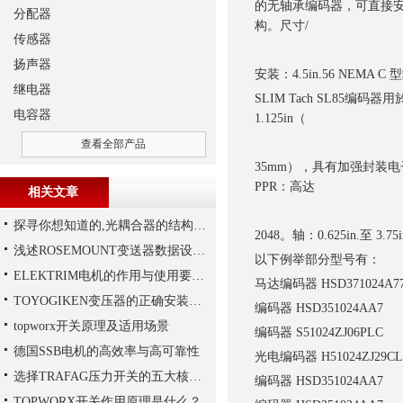
的无轴承编码器，可直接安
分配器
构。尺寸/
传感器
扬声器
安装：4.5in.56 NEMA C
继电器
SLIM Tach SL8
电容器
1.125in（
查看全部产品
35mm），具有加强封装电子
PPR：高达
相关文章
探寻你想知道的,光耦合器的结构组成
2048。轴：0.625in.至 3.7
浅述ROSEMOUNT变送器数据设置步骤
以下例举部分型号有：
ELEKTRIM电机的作用与使用要求讲解
马达编码器 HSD371024A7
TOYOGIKEN变压器的正确安装方式
编码器 HSD351024AA7
topworx开关原理及适用场景
编码器 S51024ZJ06PLC
德国SSB电机的高效率与高可靠性
光电编码器 H51024ZJ29CL
选择TRAFAG压力开关的五大核心理由
编码器 HSD351024AA7
TOPWORX开关作用原理是什么？