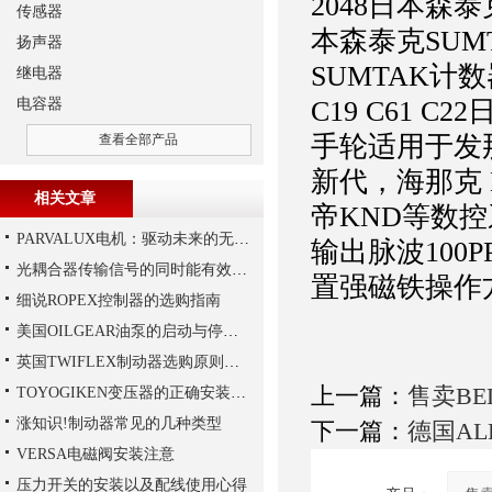
2048日本森泰
传感器
本森泰克SUM
扬声器
SUMTAK计
继电器
电容器
C19 C61 
手轮适用于发
查看全部产品
新代，海那克 
相关文章
帝KND等数
PARVALUX电机：驱动未来的无限可能
输出脉波100P
光耦合器传输信号的同时能有效抑制尖脉冲机各种杂讯干扰
置强磁铁操作
细说ROPEX控制器的选购指南
美国OILGEAR油泵的启动与停机操作注意
英国TWIFLEX制动器选购原则详解
上一篇：
售卖BE
TOYOGIKEN变压器的正确安装方式
涨知识!制动器常见的几种类型
下一篇：
德国AL
VERSA电磁阀安装注意
压力开关的安装以及配线使用心得