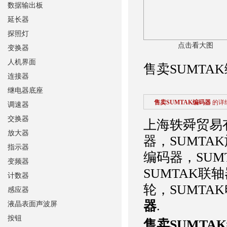
数据输出板
延长器
探照灯
点击看大图
变换器
人机界面
售卖SUMTA
连接器
继电器底座
售卖SUMTAK编码器
的详
调速器
交换器
上海轶舜贸易
放大器
器，SUMTA
指示器
编码器，SUM
变频器
SUMTAK联
计数器
轮，SUMT
感应器
器
.
液晶表面声波屏
按钮
售卖SUMTA