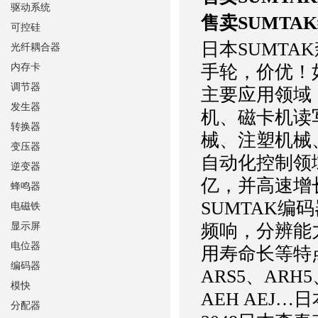
驱动系统
售卖SUMTA
可控硅
日本SUMTA
光纤耦合器
内存卡
手轮，价优！
调节器
主要应用领域
发生器
机、磁卡机读
转换器
械、注塑机械
变压器
自动化控制领
逆变器
亿，并高速增
蜂鸣器
SUMTAK
电磁铁
显示屏
频响，分辨能
电位器
用寿命长等特点
编码器
ARS5、ARH5、
模快
AEH AEJ…
分配器