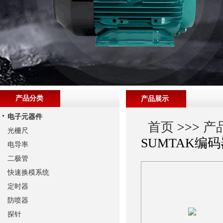
产品分类
产品展示
电子元器件
首页
>>>
产
光栅尺
SUMTAK编
电导率
二极管
快速换模系统
定时器
防喷器
探针