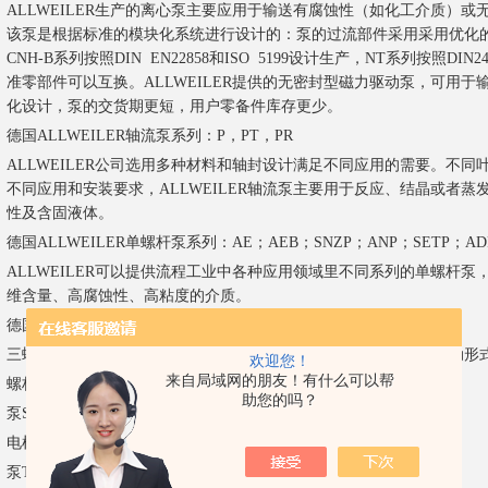
ALLWEILER生产的离心泵主要应用于输送有腐蚀性（如化工介质）
该泵是根据标准的模块化系统进行设计的：泵的过流部件采用采用优化
CNH-B系列按照DIN EN22858和ISO 5199设计生产，NT系列按照D
准零部件可以互换。ALLWEILER提供的无密封型磁力驱动泵，可用
化设计，泵的交货期更短，用户零备件库存更少。
德国ALLWEILER轴流泵系列：P，PT，PR
ALLWEILER公司选用多种材料和轴封设计满足不同应用的需要。不
不同应用和安装要求，ALLWEILER轴流泵主要用于反应、结晶或者
性及含固液体。
德国ALLWEILER单螺杆泵系列：AE；AEB；SNZP；ANP；SETP；A
ALLWEILER可以提供流程工业中各种应用领域里不同系列的单螺杆
维含量、高腐蚀性、高粘度的介质。
德国ALLWEILER三螺杆泵系列：SPF；SPZ；SN；SM；VH等。
三螺杆泵主要用于处理润滑，带粘性的液体介质，也可采用磁力驱动形
欢迎您！
来自局域网的朋友！有什么可以帮
螺杆泵
TRILUB440R40W115 1000L/S 40BAR 35KW 介质是油
助您的吗？
泵
SUA80R 36Q-W182
电机（油浸式）
S342A12-T690NEY
泵
TRF1300R46U18.4-V-W203-T-X0225 S/N:12057370