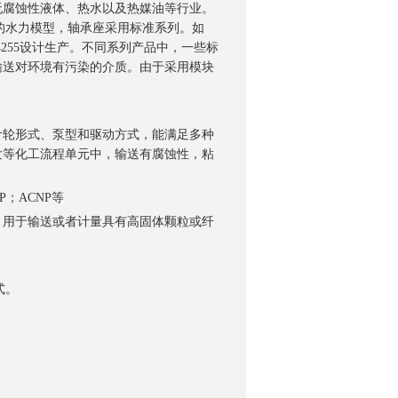
或无腐蚀性液体、热水以及热媒油等行业。
的水力模型，轴承座采用标准系列。如
IN24255设计生产。不同系列产品中，一些标
于输送对环境有污染的介质。由于采用模块
同叶轮形式、泵型和驱动方式，能满足多种
询
蒸发等化工流程单元中，输送有腐蚀性，粘
DP；ACNP等
泵，用于输送或者计量具有高固体颗粒或纤
式。