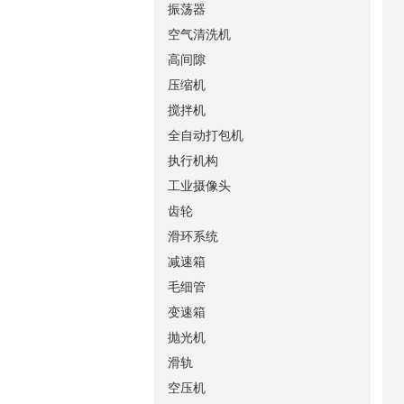
振荡器
空气清洗机
高间隙
压缩机
搅拌机
全自动打包机
执行机构
工业摄像头
齿轮
滑环系统
减速箱
毛细管
变速箱
抛光机
滑轨
空压机