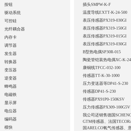
按钮
插头
SMPW-K-F
温度导线
EXTT-K-24-500
驱动系统
表压传感器
PX319-030GI
可控硅
表压传感器
PX319-150GI
光纤耦合器
表压传感器
PX319-015GI
内存卡
表压传感器
PX319-030GI
调节器
B型热电偶
SP30R-015
发生器
陶瓷管铠装热电偶
XC-K-24
转换器
康铜线
TFCC-032-100
变压器
传感器
TT-K-30-1000
逆变器
压力变送器等
DP41-S-230
蜂鸣器
传感器
DP41-S-230
电磁铁
传感器
PX91P0-150KSV
显示屏
压力传感器
PX309-100G5V
电位器
我公司还销售德国SCHENCK
编码器
GTM传感器、法国TECO
模快
国ARELCO氧气传感器、意