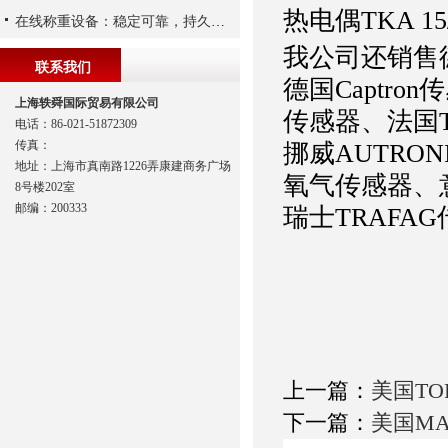
热电偶
TKA 15
在线称重设备：稳定可靠，持久保障生产质量
我公司还销售德
联系我们
德国Captro
上海轶舜国际贸易有限公司
传感器、法国T
电话：86-021-51872309
传真：
挪威AUTRO
地址：上海市真南路1226弄康建商务广场
氧气传感器、意
8号楼202室
邮编：200333
瑞士TRAFA
上一篇：
美国TO
下一篇：
美国MA