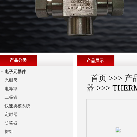
产品分类
产品展示
电子元器件
首页
>>>
产
光栅尺
器
>>> THE
电导率
二极管
快速换模系统
定时器
防喷器
探针