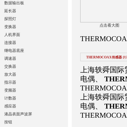
数据输出板
延长器
探照灯
点击看大图
变换器
人机界面
THERMOC
连接器
继电器底座
THERMOCOAX传感器
的
调速器
交换器
上海轶舜国际贸
放大器
电偶、
THE
指示器
THERMOC
变频器
上海轶舜国际贸
计数器
电偶、
THE
感应器
THERMOC
液晶表面声波屏
按钮
法国热缆公