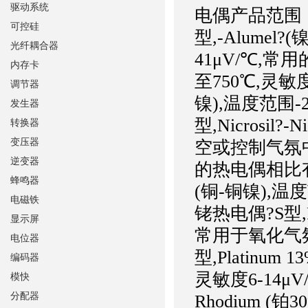
驱动系统
电偶产品范围：
可控硅
型,-Alumel
光纤耦合器
41μV/℃,常用的
内存卡
至750℃,灵敏度5
调节器
镍),温度范围-2
发生器
型,Nicrosil
转换器
变压器
空或控制气氛中达
逆变器
的热电偶相比有非常
蜂鸣器
(铜-铜镍),温
电磁铁
铑热电偶?S型,Pla
显示屏
常用于氧化气氛中
电位器
型,Platinum 
编码器
灵敏度6-14μV/℃
模快
分配器
Rhodium (