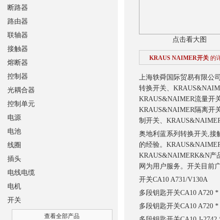
断路器
路由器
联轴器
点击看大图
接触器
KRAUS NAIMER开关
的
熔断器
控制器
上海轶舜国际贸易有限公
转换开关、KRAUS&NAI
光耦合器
KRAUS&NAIMER流量
控制单元
KRAUS&NAIMER隔离开
电源
制开关、KRAUS&NAIM
电池
奥地利蓝系列转换开关,接触
的经验。KRAUS&NAI
线圈
KRAUS&NAIMERK
插头
网为用户服务。开关目前
电线电缆
开关
CA10 A731/V130A
电机
多段钥匙开关
CA10 A720 * 
开关
多段钥匙开关
CA10 A720 * 
查看全部产品
多段钥匙开关
CA10 J-2742 