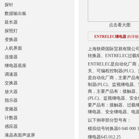
探针
数据输出板
延长器
点击看大图
探照灯
ENTRELEC继电器
的详细
变换器
人机界面
上海轶舜国际贸易有限公
转换器、ENTRELEC过载
连接器
ENTRELEC是自动化
继电器底座
关、可编程控制器(PLC
调速器
是自动化厂商，主要产品
交换器
制器(PLC)、监视继电
商，主要产品有：接触器
放大器
(PLC)、监视继电器、
指示器
要产品有：接触器、过载继
变频器
继电器、安全继电器、电
计数器
以下例举部分型号有：
感应器
模拟信号转换器
0 040 000 
液晶表面声波屏
继电器
645.012.25