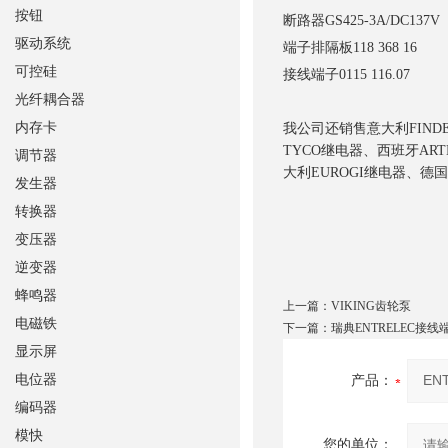
按钮
断路器
GS425-3A/DC137V
驱动系统
端子排隔板
118 368 16
可控硅
接线端子
0115 116.07
光纤耦合器
内存卡
我公司还销售意大利FIND
TYCO继电器、西班牙ART
调节器
大利EUROGI继电器、德国
发生器
转换器
变压器
逆变器
蜂鸣器
上一篇：
VIKING齿轮泵
电磁铁
下一篇：
瑞典ENTRELEC接线
显示屏
电位器
产品：
编码器
模快
您的单位：