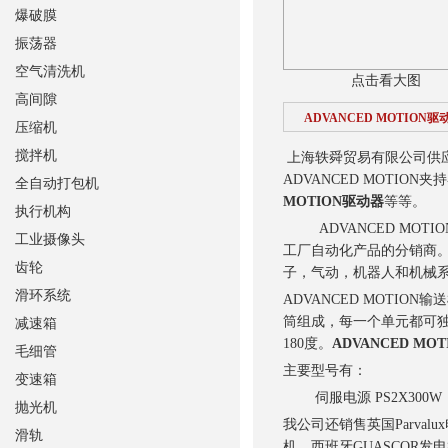
爆破膜
振荡器
空气清洗机
点击看大图
高间隙
ADVANCED MOTION驱
压缩机
搅拌机
上海轶舜贸易有限公司供应加拿
ADVANCED MOTION夹
全自动打包机
MOTION驱动器
等等。
执行机构
ADVANCED MOT
工业摄像头
工厂自动化产品的分销商。A
齿轮
子，气动，机器人和机械
滑环系统
ADVANCED MOTI
筒组成，每一个单元都可
减速箱
180度。
ADVANCED MO
毛细管
主要型号有：
变速箱
伺服电源 PS2X300W
抛光机
我公司还销售英国Parval
滑轨
机、西班牙GUASCOR发