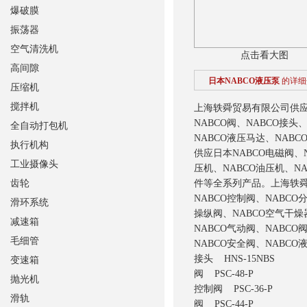
爆破膜
振荡器
空气清洗机
点击看大图
高间隙
日本NABCO液压泵
的详细
压缩机
搅拌机
上海轶舜贸易有限公司供应日
NABCO阀、NABCO接头
全自动打包机
NABCO液压马达、NAB
执行机构
供应日本NABCO电磁阀、N
工业摄像头
压机、NABCO油压机、NA
齿轮
件等全系列产品。上海轶舜贸
NABCO控制阀、NABCO
滑环系统
操纵阀、NABCO空气干
减速箱
NABCO气动阀、NABCO
毛细管
NABCO安全阀、NABC
接头 HNS-15NBS
变速箱
阀 PSC-48-P
抛光机
控制阀 PSC-36-P
滑轨
阀 PSC-44-P