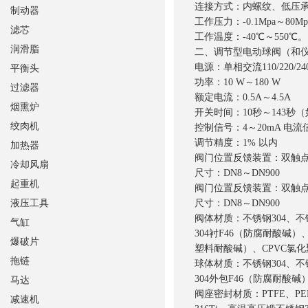
连接方式：内螺纹、低压
制动器
工作压力：-0.1Mpa～80Mp
滤芯
工作温度：-40℃～550℃
润滑脂
二、调节型电动球阀（和
电源：单相交流110/220/24
平衡头
功率：10 W～180 W
过滤器
额定电流：0.5A～4.5A
烟熏炉
开关时间：10秒～143
绞肉机
控制信号：4～20mA 电流
调节精度：1% 以内
加热器
阀门位置反馈装置：双触
冷却风扇
尺寸：DN8～DN900
起重机
阀门位置反馈装置：双触
液压工具
尺寸：DN8～DN900
阀体材质：不锈钢304、不
气缸
304衬F46（防腐耐酸碱
爆破片
塑料耐酸碱）、CPVC氯
拖链
球体材质：不锈钢304、不
304外包F46（防腐耐酸碱
马达
阀座密封材质：PTFE、PE
减速机