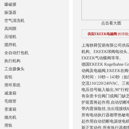
爆破膜
振荡器
空气清洗机
点击看大图
高间隙
供应EKEEK电磁阀
的详细
压缩机
搅拌机
上海轶舜贸易有限公司供
机构、EKEEK球阀电动头
全自动打包机
EKEEK气动蝶阀等等。
执行机构
德国EKEEK Kugelha
工业摄像头
动阀及电磁阀,EKEEK在阀们
齿轮
关时间：10秒～143秒
交流110/220/240VAC
滑环系统
电压信号输入输出,90°行
减速箱
有杂质卡住阀门或阀门缺乏
毛细管
护装置将起作用,自动切断
带内置保险丝,当出现接线
变速箱
所有电动执行器都带热敏电阻
抛光机
起作用自动切断电源使电机
滑轨
新正常动作;所有执行器都