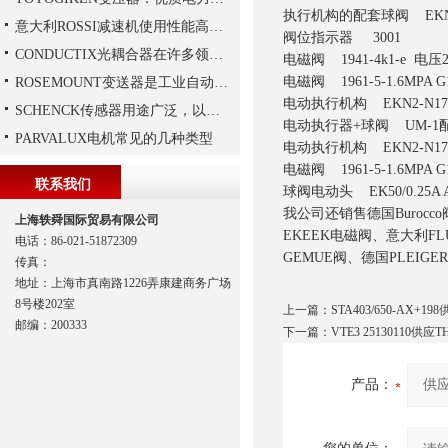
执行机构的配套球阀 EKN2-N
意大利ROSSI减速机使用性能高、持久，运行平稳
阀位指示器 3001
CONDUCTIX光耦合器在许多领域都得到了广泛的应用
电磁阀 1941-4k1-e 电压2
电磁阀 1961-5-1.6MPA G1
ROSEMOUNT变送器是工业自动化领域中的重要组成部分
电动执行机构 EKN2-N175-
SCHENCK传感器用途广泛，以下是一些常见的应用领域
电动执行器+球阀 UM-1配电
PARVALUX电机常见的几种类型
电动执行机构 EKN2-N175-
电磁阀 1961-5-1.6MPA G1
联系我们
球阀电动头 EK50/0.25A A
我公司还销售德国Burocc
上海轶舜国际贸易有限公司
EKEEK电磁阀、意大利FL
电话：86-021-51872309
GEMUE阀、德国PLEIG
传真：
地址：上海市真南路1226弄康建商务广场
8号楼202室
上一篇：
STA403/650-AX+1
邮编：200333
下一篇：
VTE3 25130110供应
产品：