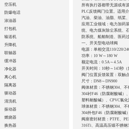
空压机
所有执行器都带无源或有
PLC反馈阀门位置。适用
防爆电话
汽油、柴油、油脂、纸桨
涂油器
应用工业领域：电力加药
打包机
统、电力煤灰除尘系统、
输送机
防系统、船舶制造、医药
一、开关型电动球阀
升降机
电源：单相交流110/220/24
联轴器
功率：10 W～180 W
缓冲器
额定电流：0.5A～4.5A
开关时间：10秒～143
净化器
阀门位置反馈装置：双触
离心机
尺寸：DN8～DN900
隔离器
阀体材质：不锈钢304、不
驱动器
304衬F46（防腐耐酸碱
塑料耐酸碱）、CPVC氯
清洗机
球体材质：不锈钢304、不
振动器
304外包F46（防腐耐酸碱
燃烧器
阀座密封材质：PTFE、PE
换热器
316Ti、高温高压锻不锈