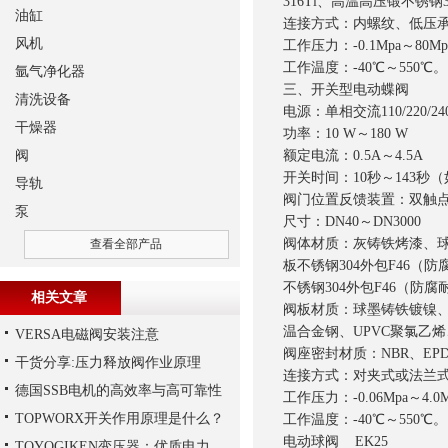
316Ti、高温高压锻不锈
油缸
连接方式：内螺纹、低压
风机
工作压力：-0.1Mpa～80Mp
工作温度：-40℃～550℃。
氩气净化器
三、开关型电动蝶阀
清洗设备
电源：单相交流110/220/24
干燥器
功率：10 W～180 W
阀
额定电流：0.5A～4.5A
开关时间：10秒～143
导轨
阀门位置反馈装置：双触
泵
尺寸：DN40～DN3000
阀体材质：灰铸铁烤漆、球墨
查看全部产品
板不锈钢304外包F46（防
不锈钢304外包F46（防腐
相关文章
阀板材质：球墨铸铁镀镍、不锈
温合金钢、UPVC聚氯乙烯
VERSA电磁阀安装注意
阀座密封材质：NBR、EPDM
干货分享:压力释放阀作业原理
连接方式：对夹式或法兰
德国SSB电机的高效率与高可靠性
工作压力：-0.06Mpa～4.0M
TOPWORX开关作用原理是什么？
工作温度：-40℃～550℃
电动球阀 EK25
TOYOGIKEN变压器：优质电力转换与可靠性的解决方案“