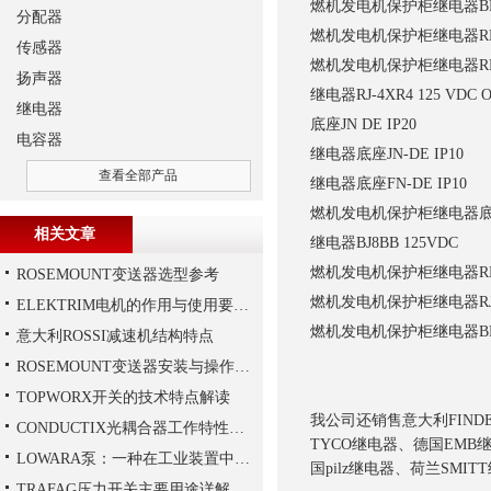
燃机发电机保护柜继电器
B
分配器
燃机发电机保护柜继电器
R
传感器
燃机发电机保护柜继电器
R
扬声器
继电器
RJ-4XR4 125 VDC O
继电器
底座
JN DE IP20
电容器
继电器底座
JN-DE IP10
查看全部产品
继电器底座
FN-DE IP10
燃机发电机保护柜继电器
相关文章
继电器
BJ8BB 125VDC
燃机发电机保护柜继电器
R
ROSEMOUNT变送器选型参考
燃机发电机保护柜继电器
R
ELEKTRIM电机的作用与使用要求讲解
燃机发电机保护柜继电器
B
意大利ROSSI减速机结构特点
ROSEMOUNT变送器安装与操作步骤
TOPWORX开关的技术特点解读
我公司还销售意大利FIND
CONDUCTIX光耦合器工作特性讲解
TYCO继电器、德国EMB继
LOWARA泵：一种在工业装置中广泛使用的泵
国pilz继电器、荷兰SMI
TRAFAG压力开关主要用途详解