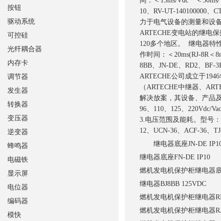
间：＜15ms/Vdc * ＜50m
按钮
10、RV-UT-140100000、
驱动系统
力于电气设备的测量和设备运
ARTECHE变电站的继
可控硅
120多个地区。 继电器特性有以
光纤耦合器
作时间：＜20ms(RJ-8R＜8
内存卡
8BB、JN-DE、RD2、BF-3B
ARTECHE公司成立于
调节器
（ARTECHE中继器、AR
发生器
解决放案，其设备、产品及服
转换器
96、110、125、220Vdc/V
变压器
3.电压范围及能耗。型号：BJ-、B
12、UCN-36、ACF-36、T
逆变器
继电器底座
JN-DE IP1
蜂鸣器
继电器底座
FN-DE IP10
电磁铁
燃机发电机保护柜继电器
显示屏
继电器
BJ8BB 125VDC
电位器
燃机发电机保护柜继电器
R
编码器
燃机发电机保护柜继电器
R
模快