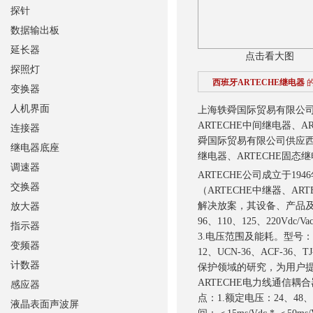
探针
数据输出板
延长器
点击看大图
探照灯
西班牙ARTECHE继电器
变换器
人机界面
上海轶舜国际贸易有限公
ARTECHE中间继电器、A
连接器
舜国际贸易有限公司供应
继电器底座
继电器、ARTECHE固态继
调速器
ARTECHE公司成立于
交换器
（ARTECHE中继器、AR
解决放案，其设备、产品及服
放大器
96、110、125、220Vdc/V
指示器
3.电压范围及能耗。型号：BJ-、B
变频器
12、UCN-36、ACF-36、T
计数器
保护领域的研究，为用户提供
ARTECHE电力线通信
感应器
点：1.额定电压：24、48、72、
液晶表面声波屏