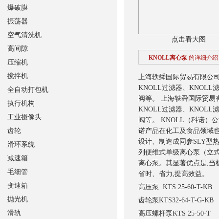
爆破膜
振荡器
空气清洗机
点击看大图
高间隙
KNOLL离心泵
的详细介绍
压缩机
搅拌机
上海轶舜国际贸易有限公司
KNOLL过滤器、KNOLL
全自动打包机
阀等。
上海轶舜国际贸易有
执行机构
KNOLL过滤器、KNOLL
工业摄像头
阀等。
KNOLL（科诺）
齿轮
诺产品在化工及食品
设计、制造成同参SLY型热
滑环系统
列便维式单级离心泵（立式
减速箱
离心泵。其显著优点是,当
毛细管
省时、省力,提高效益。
变速箱
高压泵 KTS 25-60-T-KB
抛光机
齿轮泵
KTS32-64-T-G-KB
滑轨
高压螺杆泵
KTS 25-50-T