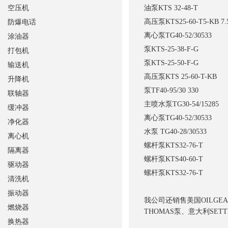
空压机
油泵
KTS 32-48-T
高压泵
KTS25-60-T5-KB 7.
防爆电话
离心泵
TG40-52/30533
涂油器
泵
KTS-25-38-F-G
打包机
泵
KTS-25-50-F-G
输送机
高压泵
KTS 25-60-T-KB
升降机
泵
TF40-95/30 330
联轴器
主喷水泵
TG30-54/15285
缓冲器
离心泵
TG40-52/30533
净化器
水泵
TG40-28/30533
离心机
螺杆泵
KTS32-76-T
隔离器
螺杆泵
KTS40-60-T
驱动器
螺杆泵
KTS32-76-T
清洗机
振动器
我公司还销售美国OILGEA
燃烧器
THOMAS泵、意大利S
换热器