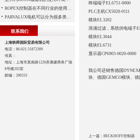
终端端子
EL6751-0000
ROPEX控制器在不同行业的使用规范
PLC主机
CX5020-0111
PARVALUX电机可以分为很多类，常见的有哪两种，它们的区别是什么？
模块
EL3202
浪涌过滤，系统供电端子
E
联系我们
模块
EL3044
上海轶舜国际贸易有限公司
模块
EL673
电话：86-021-51872309
显示器
CP6903-0020-0000
传真：
地址：上海市真南路1226弄康建商务广场
8号楼202室
我公司还销售德国DYNEX模
邮编：200333
块、德国GEMCO模块、德国
上一篇：
BECKHOFF控制器