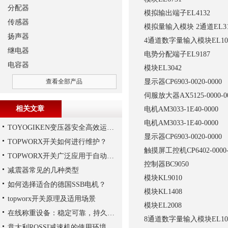
分配器
模拟输出端子
EL4132
传感器
模拟量输入模块 2通道
EL3
扬声器
4通道数字量输入模块
EL10
继电器
电势分配端子
EL9187
电容器
模块
EL3042
查看全部产品
显示器
CP6903-0020-0000
伺服放大器
AX5125-0000-
相关文章
电机
AM3033-1E40-0000
电机
AM3033-1E40-0000
TOYOGIKEN变压器安全高效运行指南：规范操作与长效维护
显示器
CP6903-0020-0000
TOPWORX开关如何进行维护？
触摸屏工控机
CP6402-0000
TOPWORX开关广泛应用于自动化控制领域
控制器
BC9050
减震器常见的几种类型
模块
KL9010
如何选择适合的德国SSB电机？
模块
KL1408
topworx开关原理及适用场景
模块
EL2008
在线称重设备：稳定可靠，持久保障生产质量
8通道数字量输入模块
EL10
意大利ROSSI减速机的使用环境和保养要求