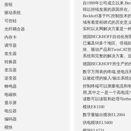
自1980年公司成立以来,Be
按钮
得以持续发展的原因所在。如
驱动系统
Beckhoff基于PC控制技
可控硅
域有着里程碑式的历史意义,
实时以太网解决方案是一
光纤耦合器
德国BECKHOFF自动化
内存卡
已遍及60多个地区。倍福
调节器
块、驱动产品和TwinC
发生器
系统和完整的解决方案。近
转换器
德国BECKHOFF所生
变压器
数字万用表的终端,使电压
逆变器
以被处理的输入/输出系统或
控制终端可以测量电流和电
蜂鸣器
用,其中之一是一个高电流
电磁铁
读数可以读取和处理与ethe
显示屏
模块
EK1100
电位器
数字量输出模块
EL2004
编码器
供电模块
EL9400
模快
模块
EL6731