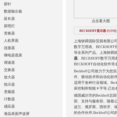
探针
数据输出板
延长器
点击看大图
探照灯
BECKHOFF显示器
的详细
变换器
人机界面
上海轶舜国际贸易有限公司供
数字万用表、BECKHOFF
连接器
等全系列产品。
上海轶舜国
继电器底座
器
、BECKHOFF数字万用
调速器
BECKHOFF自动化软件
交换器
Beckhoff公司致力于
件、驱动技术和自动化软件
放大器
适用于各种行业领域。Beck
指示器
床控制和智能￥宇等,已在
变频器
德国威尔市的Beckho
计数器
部、支持与服务部。随着
感应器
波兰、俄罗斯、西班牙、
的合作伙伴,Beckhoff
液晶表面声波屏