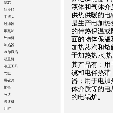
滤芯
液体和气体介
润滑脂
供热供暖的电
平衡头
是生产电加热
过滤器
的伴热保温或
烟熏炉
面的物体保温
绞肉机
加热器
加热蒸汽和熔
冷却风扇
于加热热水,
起重机
其产品有：用
液压工具
缆和电伴热带
气缸
器；用于电加
爆破片
体介质等的电
拖链
马达
的电锅炉。
减速机
油缸