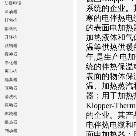
防爆电话
系统的企业。
涂油器
寒的电伴热电
打包机
的表面电加热
输送机
加热液体和气
升降机
温等供热供暖
联轴器
缓冲器
年,是生产电
净化器
统的伴热保温
离心机
表面的物体保
隔离器
温、加热蒸汽
驱动器
器；用于加热
清洗机
Klopper-
振动器
的企业。其产
燃烧器
换热器
电伴热电缆和
制动器
面电加热器；