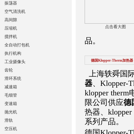
振荡器
空气清洗机
高间隙
点击看大图
压缩机
搅拌机
品。
全自动打包机
执行机构
德国Klopper-Therm加热器
工业摄像头
齿轮
上海轶舜国际
滑环系统
器
、Klopper
减速箱
klopper t
毛细管
限公司供应
德国
变速箱
热器、kloppe
抛光机
系列产品。
滑轨
空压机
德国Kloppe