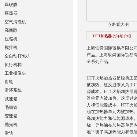
爆破膜
振荡器
空气清洗机
点击看大图
高间隙
HTT加热器
的详细介绍
压缩机
搅拌机
上海轶舜国际贸易有限公
产品。
上海轶舜国际贸易
全自动打包机
全系列产品。
执行机构
工业摄像头
HTT火焰加热器是经典工
齿轮
被加热。这反过来又为工厂
滑环系统
源成本。
HTT火焰加热
器单元内被加热。这反过来
减速箱
力和低能源成本。
HTT
毛细管
油在加热器单元内被加热。
变速箱
高加热能力和低能源成本
抛光机
烧，导热油在加热器单元内
地平衡了高加热能力和低
滑轨