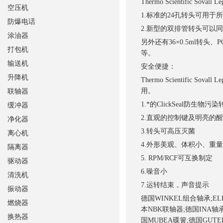
Thermo Scientific
空压机
1.标准的24孔转头可用于所
防爆电话
2.新型的双排管转头可以同时
涂油器
另外还有36×0.5ml转头
打包机
等。
输送机
安全便捷：
升降机
Thermo Scientifi
用。
联轴器
1.*的ClickSeal
缓冲器
2.直观的控制键及明亮的
净化器
3.转头可高压灭菌
离心机
4.外形美观、体积小、重
隔离器
5. RPM/RCF可互换制定
驱动器
6.噪音小
清洗机
7.运转结束，声音提示
振动器
德国WINKEL组合轴承;EL
燃烧器
本NBK联轴器;德国INA轴承
换热器
国MUBEA碟簧;德国GUTE