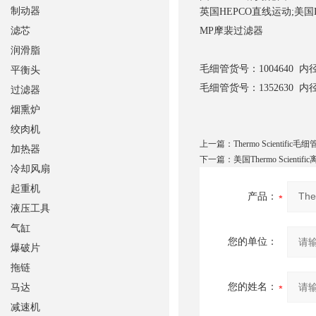
制动器
英国HEPCO直线运动;美国D
滤芯
MP摩裴过滤器
润滑脂
毛细管
货号：1004640 内
平衡头
毛细管
货号：1352630 内
过滤器
烟熏炉
绞肉机
上一篇：
Thermo Scientific毛细
加热器
下一篇：
美国Thermo Scientif
冷却风扇
起重机
产品：
液压工具
气缸
您的单位：
爆破片
拖链
您的姓名：
马达
减速机