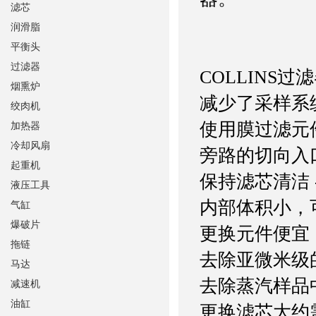
滤芯
润滑脂
平衡头
过滤器
COLLINS过
烟熏炉
减少了采样系
绞肉机
使用膜过滤元
加热器
冷却风扇
旁路的切向入
起重机
保持滤芯清洁 
液压工具
内部体积小，
气缸
爆破片
更换元件便宜
拖链
去除亚微米级
马达
去除蒸汽样品
减速机
油缸
更换滤芯大约需