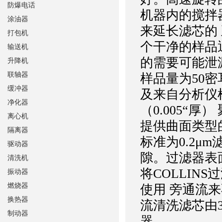
防爆电话
机器内的搅拌
涂油器
来延长滤芯的
打包机
个干净的样品
输送机
的需要可能泄
升降机
联轴器
样品量为50
缓冲器
及来自分析仪
净化器
（0.005“
离心机
提供曲面类型
隔离器
标准为0.2μ
驱动器
隙。过滤器表
清洗机
将COLLIN
振动器
燃烧器
使用 旁通流
换热器
流清洗滤芯由3
制动器
器。