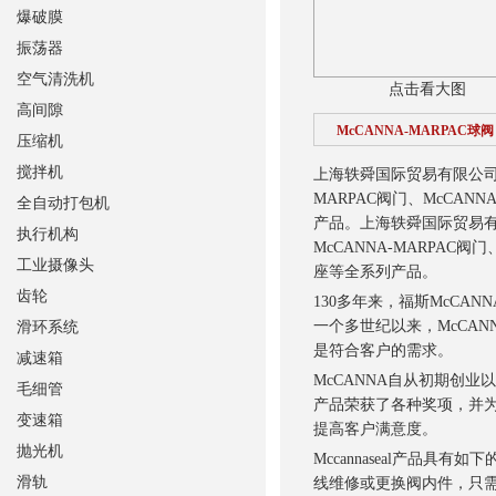
爆破膜
振荡器
空气清洗机
点击看大图
高间隙
McCANNA-MARPAC球阀
压缩机
搅拌机
上海轶舜国际贸易有限公
MARPAC阀门、McCANN
全自动打包机
产品。
上海轶舜国际贸易
执行机构
McCANNA-MARPAC阀
工业摄像头
座等全系列产品。
齿轮
130多年来，福斯McC
一个多世纪以来，McCA
滑环系统
是符合客户的需求。
减速箱
McCANNA自从初期创
毛细管
产品荣获了各种奖项，并
变速箱
提高客户满意度。
抛光机
Mccannaseal
滑轨
线维修或更换阀内件，只