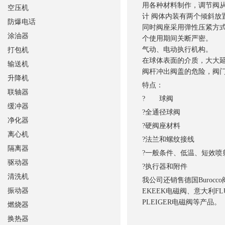
用各种材料制作，调节阀
空压机
计 阀体内装有两个倾斜
防爆电话
同时阀座采用弹性压紧方
涂油器
个使用期间关断严密。
气动、电动执行机构
打包机
在球体表面的介质，大
输送机
阀杆冲出阀盖的危险，阀
升降机
特点：
联轴器
? 球阀
缓冲器
?
全通径球阀
净化器
?
硬阀座材料
离心机
?
法兰和螺纹接线
隔离器
?
一般条件、低温、短效喷
驱动器
?
执行器和附件
清洗机
我公司还销售德国Burocc
振动器
EKEEK电磁阀、意大利FL
PLEIGER电磁阀等产品。
燃烧器
换热器