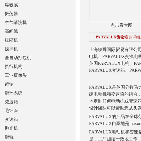
爆破膜
振荡器
空气清洗机
点击看大图
高间隙
PARVALUX齿轮箱
的详细
压缩机
搅拌机
上海轶舜国际贸易有限公司供
电机、PARVALUX交流电
全自动打包机
英国PARVALUX电机、PA
执行机构
PARVALUX变速箱、PA
工业摄像头
齿轮
PARVALUX是英国分
滑环系统
建电动机和变速箱的
组合，
地定制任何电动机或变速箱
减速箱
设计团队可以帮助您从头
毛细管
PARVALUX的产品在
变速箱
PARVALUX自豪地是m
抛光机
PARVALUX电动机和
滑轨
是，工厂团结一致地工作，