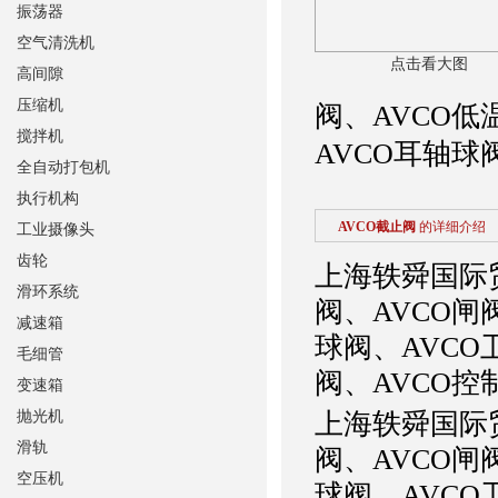
振荡器
空气清洗机
点击看大图
高间隙
压缩机
阀、AVCO低
搅拌机
AVCO耳轴球
全自动打包机
执行机构
AVCO截止阀
的详细介绍
工业摄像头
齿轮
上海轶舜国际
滑环系统
阀、AVCO闸
减速箱
球阀、AVCO
毛细管
阀、AVCO控
变速箱
抛光机
上海轶舜国际
滑轨
阀、AVCO闸
空压机
球阀、AVCO