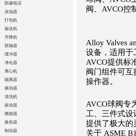
防爆电话
阀、AVCO控
涂油器
打包机
输送机
升降机
Alloy Valve
联轴器
设备，适用于
缓冲器
AVCO提供
净化器
阀门组件可互
离心机
操作器。
隔离器
驱动器
清洗机
AVCO球阀
振动器
工、三件式设计
燃烧器
提供了极大的灵活
换热器
制动器
关于 ASME 