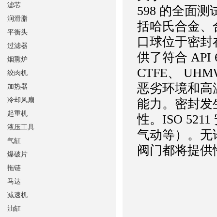
滤芯
598 的全面
润滑脂
括哈氏合金、
平衡头
口球位于密封
过滤器
供了符合 API
烟熏炉
CTFE、 UHM
绞肉机
恶劣环境和高
加热器
冷却风扇
能力。密封发
起重机
性。ISO 5
液压工具
气动等）。无
气缸
阀门都将提供
爆破片
拖链
马达
减速机
油缸