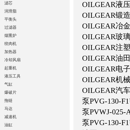
OILGEAR
滤芯
润滑脂
OILGEAR锻
平衡头
OILGEAR
过滤器
OILGEAR
烟熏炉
绞肉机
OILGEAR
加热器
OILGEAR
冷却风扇
OILGEAR
起重机
液压工具
OILGEA
气缸
OILGEAR
爆破片
泵
PVG-130-F
拖链
马达
泵
PVWJ-025-
减速机
泵
PVG-130-F
油缸