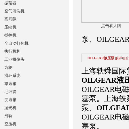
振荡器
空气清洗机
高间隙
点击看大图
压缩机
搅拌机
泵、OILGE
全自动打包机
执行机构
OILGEAR液压泵
的详细介
工业摄像头
齿轮
上海轶舜国际
滑环系统
OILGEAR液
减速箱
OILGEAR电
毛细管
塞泵。
上海轶
变速箱
泵、
OILGE
抛光机
OILGEAR电
滑轨
空压机
塞泵。