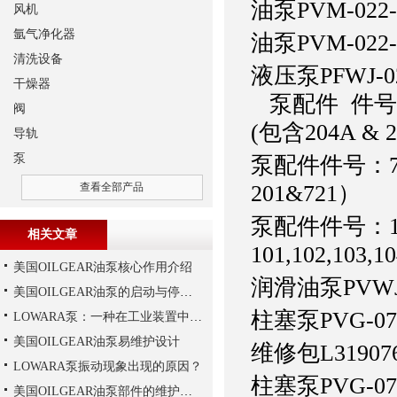
油泵
PVM-022
风机
氩气净化器
油泵
PVM-022
清洗设备
液压泵
PFW
干燥器
泵配件 件号：0
阀
(包含204A & 2
导轨
泵
泵配件
件号：7
查看全部产品
201&721）
泵配件
件号：1
相关文章
101,102,103,
美国OILGEAR油泵核心作用介绍
润滑油泵
PVW
美国OILGEAR油泵的启动与停机操作注意
柱塞泵
PVG-0
LOWARA泵：一种在工业装置中广泛使用的泵
美国OILGEAR油泵易维护设计
维修包
L31907
LOWARA泵振动现象出现的原因？
柱塞泵
PVG-0
美国OILGEAR油泵部件的维护和修理