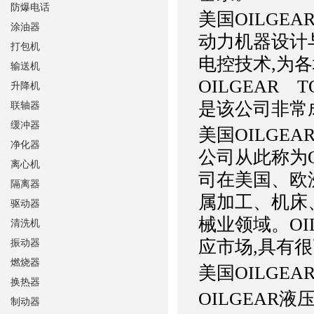
防爆电话
美国OILGE
涂油器
动力机器设计
打包机
电控技术,为
输送机
OILGEAR
升降机
是该公司非常
联轴器
缓冲器
美国OILGEA
净化器
公司从此称为OI
离心机
司在美国、欧
隔离器
属加工、机床
驱动器
械业领域。OI
清洗机
应市场,具有
振动器
燃烧器
美国OILGE
换热器
OILGEAR
制动器