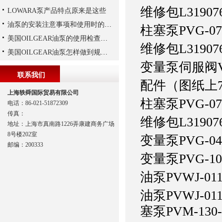
维修包
L31907
LOWARA泵产品特点原来是这些
油泵的安装注意事项和使用时的维护
柱塞泵
PVG-0
美国OILGEAR油泵的使用检查及流程
维修包
L31907
美国OILGEAR油泵怎样做到规范安装
变量泵伺服阀
联系我们
配件（图纸上72
上海轶舜国际贸易有限公司
柱塞泵
PVG-0
电话：86-021-51872309
传真：
维修包
L31907
地址：上海市真南路1226弄康建商务广场
8号楼202室
变量泵
PVG-04
邮编：200333
变量泵
PVG-10
油泵
PVWJ-01
油泵
PVWJ-
塞泵
PVM-130