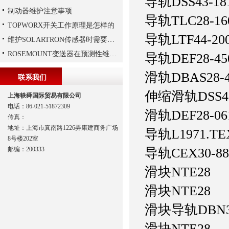
导轨
DSS43-18
制动器维护注意事项
导轨
TLC28-16
TOPWORX开关工作原理是怎样的
导轨
LTF44-20
维护SOLARTRON传感器时需要注意以下技巧
ROSEMOUNT变送器在预测性维护与数字化工厂中的实战应用
导轨
DEF28-45
滑轨
DBAS28-4
联系我们
伸缩滑轨
DSS4
上海轶舜国际贸易有限公司
电话：86-021-51872309
滑轨
DEF28-06
传真：
地址：上海市真南路1226弄康建商务广场
导轨
L1971.TE
8号楼202室
邮编：200333
导轨
CEX30-88
滑块
NTE28
滑块
NTE28
滑块导轨
DBN3
滑块
NTE28