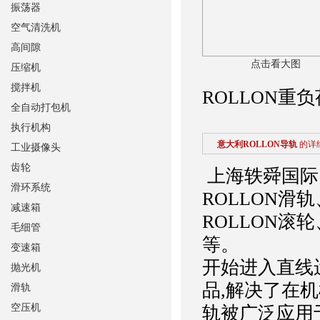
振荡器
空气清洗机
高间隙
点击看大图
压缩机
搅拌机
ROLLON重
全自动打包机
执行机构
意大利ROLLON导轨
的详
工业摄像头
齿轮
上海轶舜国际
滑环系统
ROLLON滑
减速箱
ROLLON滚
毛细管
等。 意
变速箱
开始进入直线
抛光机
品,解决了在
滑轨
空压机
轨被广泛应用