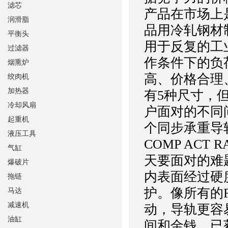
滤芯
产品在市场上
润滑脂
品用冷轧钢材
平衡头
用于反复的工业
过滤器
作条件下的负
烟熏炉
高、价格合理
绞肉机
加热器
有5种尺寸，
冷却风扇
户面对的不同
起重机
个同步承重导
液压工具
COMP ACT
气缸
天要面对的难
爆破片
内表面经过硬
拖链
护。像所有的
马达
减速机
动，导轨更容
油缸
间和金钱。已