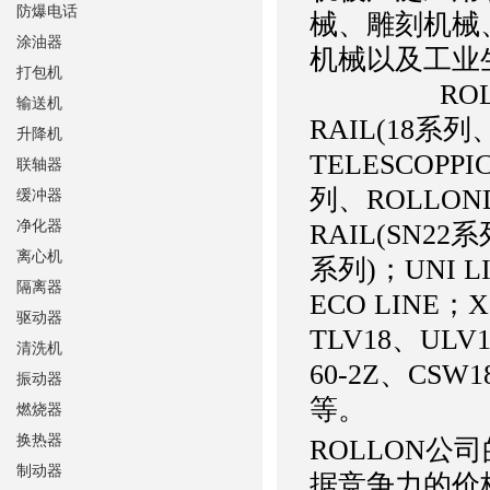
防爆电话
械、雕刻机械
涂油器
机械以及
打包机
ROLLON产
输送机
RAIL(18系
升降机
TELESCOPPI
联轴器
列、ROLLON
缓冲器
净化器
RAIL(SN22
离心机
系列)；UNI 
隔离器
ECO LINE
驱动器
TLV18、ULV
清洗机
60-2Z、CSW18
振动器
等。
燃烧器
换热器
ROLLON公
制动器
据竞争力的价