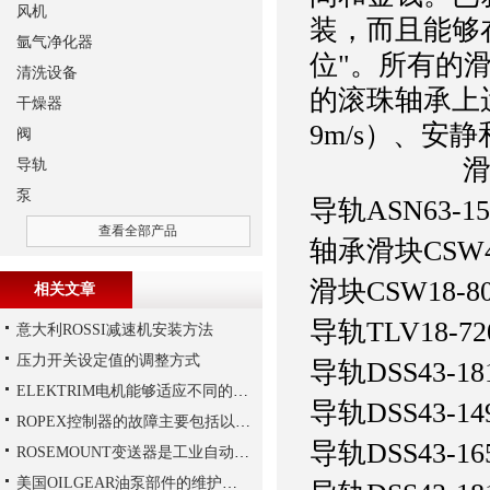
风机
装，而且能够
氩气净化器
位"。所有的
清洗设备
的滚珠轴承上
干燥器
9m/s）
阀
滑轨 DE
导轨
泵
导轨
ASN63-15
查看全部产品
轴承滑块CSW43
滑块
CSW18-80
相关文章
导轨
TLV18-72
意大利ROSSI减速机安装方法
压力开关设定值的调整方式
导轨
DSS43-18
ELEKTRIM电机能够适应不同的工作需求
导轨
DSS43-14
ROPEX控制器的故障主要包括以下几种情况
导轨
DSS43-16
ROSEMOUNT变送器是工业自动化领域中的重要组成部分
美国OILGEAR油泵部件的维护和修理