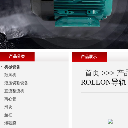
产品分类
产品展示
机械设备
首页
>>>
产
鼓风机
ROLLON导轨
液压切割设备
直流整流机
离心管
滑块
丝杠
爆破膜