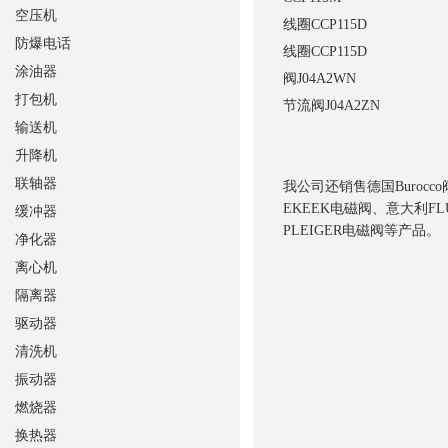
空压机
线圈
CCP115D
防爆电话
线圈
CCP115D
涂油器
阀
J04A2WN
打包机
节流阀
J04A2ZN
输送机
升降机
联轴器
我公司还销售德国Burocc
EKEEK电磁阀、意大利FL
缓冲器
PLEIGER电磁阀等产品
。
净化器
离心机
隔离器
驱动器
清洗机
振动器
燃烧器
换热器