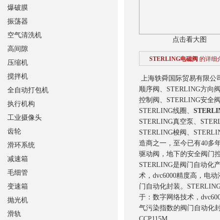
爆破膜
振荡器
空气清洗机
点击看大图
高间隙
STERLING电磁阀
的详细
压缩机
搅拌机
上海轶舜国际贸易有限公司供
顺序阀、STERLING方向阀
全自动打包机
控制阀、STERLING安全阀
执行机构
STERLING线圈、
STERL
工业摄像头
STERLING真空泵、STE
齿轮
STERLING梭阀、STERL
造商之一，至今已有40多年
滑环系统
驱动阀，地下的安全阀门
减速箱
STERLING是阀门自动
毛细管
术，dvc6000精度高
变速箱
门自动化封装。
STERL
于：数字网络技术，dvc
抛光机
气污染指数的阀门自动化
滑轨
CCP115M