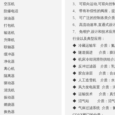
空压机
3、 可双向运动,可双向
4、 带有补偿性的阀座，
防爆电话
5、 可广泛的控制各类介
涂油器
6、 高流动速率,直通式
打包机
7、 免维护,
设计和技术应
输送机
行业以及典型应用：
升降机
◆ 冷藏运输车 介质：
联轴器
◆ 隧道掘进 介质：膨
缓冲器
◆ 机床冷却润滑剂供给
净化器
◆ 反冲过滤器 介质：
离心机
◆ 胶合涂层 介质：合
隔离器
◆ 人工造雪机 介质：
驱动器
◆ 风力发电装置 介质：
清洗机
◆ 运输技术 介质：真
振动器
◆ 沼气站 介质：沼
燃烧器
◆ 气体过滤系统 介质：
换热器
COAX阀门的分类：