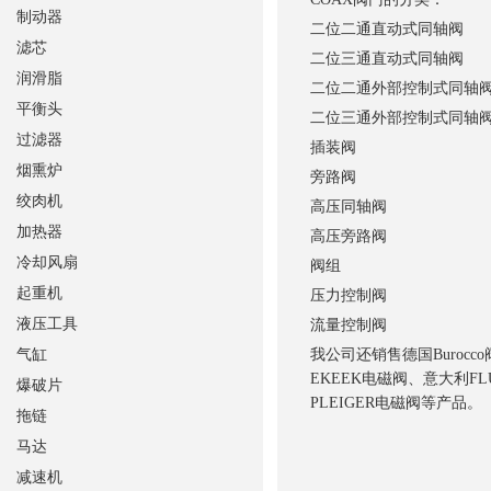
制动器
二位二通直动式同轴阀
滤芯
二位三通直动式同轴阀
润滑脂
二位二通外部控制式同轴
平衡头
二位三通外部控制式同轴
过滤器
插装阀
烟熏炉
旁路阀
绞肉机
高压同轴阀
加热器
高压旁路阀
冷却风扇
阀组
起重机
压力控制阀
液压工具
流量控制阀
气缸
我公司还销售德国Burocc
EKEEK电磁阀、意大利FL
爆破片
PLEI
拖链
马达
减速机