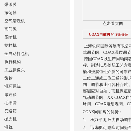
爆破膜
振荡器
空气清洗机
点击看大图
高间隙
COAX电磁阀
的详细介绍
压缩机
搅拌机
上海轶舜国际贸易有限公司
式调节阀、COAX温度调
全自动打包机
德国COAX以生产同轴阀
执行机构
程、制造以及创新工艺方
工业摄像头
染和强腐蚀性介质的可靠
齿轮
二位二通或二位三通的形式
制、调节和止回各种介质，
滑环系统
都能应对自如，而且保证
减速箱
气动调节阀、XX COAX
毛细管
球阀、COAX电动蝶阀、C
变速箱
COAX同轴阀的优势：
抛光机
1、 压力平衡,压力自动
滑轨
2、 迅速驱动,响应时间短