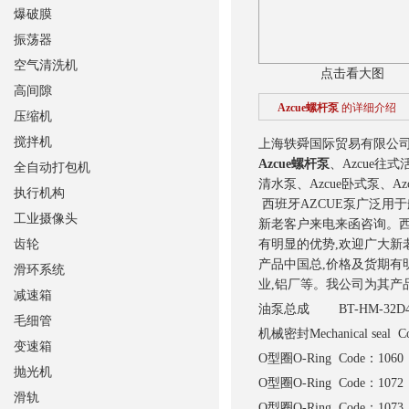
爆破膜
振荡器
空气清洗机
点击看大图
高间隙
Azcue螺杆泵
的详细介绍
压缩机
搅拌机
上海轶舜国际贸易有限公司供应
Azcue螺杆泵
、Azcue往
全自动打包机
清水泵、Azcue卧式泵、Az
执行机构
西班牙AZCUE泵广泛用
工业摄像头
新老客户来电来函咨询。
齿轮
有明显的优势,欢迎广大新
产品中国总,价格及货期有
滑环系统
业,铝厂等。我公司为其产
减速箱
油泵总成 BT-HM-32D
毛细管
机械密封
Mechanical seal 
变速箱
O型圈
O-Ring Code：1060
抛光机
O型圈
O-Ring Code：1072
滑轨
O型圈
O-Ring Code：1073