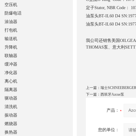
空压机
定子
Stator, NBR Code： 10
防爆电话
油泵头
BT-IL60 D4 SN:197
涂油器
油泵头
BT-IL60 D4 SN:197
打包机
输送机
我公司还销售美国OILGEA
升降机
THOMAS泵、意大利SETT
联轴器
缓冲器
净化器
离心机
上一篇：
瑞士SCHNEEBERG
隔离器
下一篇：
西班牙Azcue泵
驱动器
清洗机
产品：
振动器
燃烧器
您的单位：
换热器