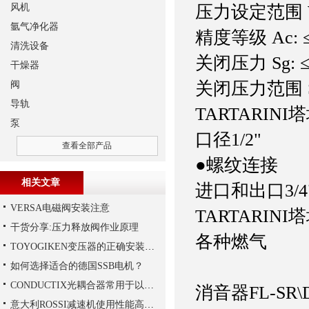
风机
压力设定范围 Wh
氩气净化器
精度等级 Ac: 
清洗设备
关闭压力 Sg: 
干燥器
关闭压力范围 Sz
阀
导轨
TARTARINI塔
泵
口径1/2"
查看全部产品
●螺纹连接
相关文章
进口和出口3/4"
VERSA电磁阀安装注意
TARTARIN
干货分享:压力释放阀作业原理
各种
TOYOGIKEN变压器的正确安装方式
调压
如何选择适合的德国SSB电机？
CONDUCTIX光耦合器常用于以下领域当中
消音器
FL-SR\
意大利ROSSI减速机使用性能高、持久，运行平稳