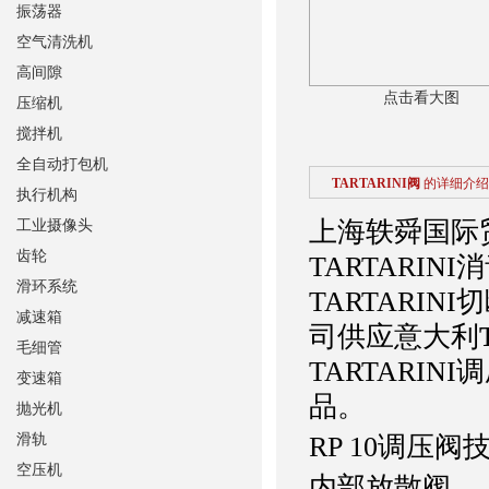
振荡器
空气清洗机
高间隙
点击看大图
压缩机
搅拌机
全自动打包机
TARTARINI阀
的详细介绍
执行机构
上海轶舜国际
工业摄像头
齿轮
TARTARIN
滑环系统
TARTARI
减速箱
司供应意大利
毛细管
TARTARIN
变速箱
品。
抛光机
滑轨
RP 10调压阀
空压机
内部放散阀