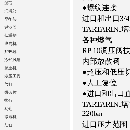
滤芯
●螺纹连接
润滑脂
进口和出口3/4"
平衡头
TARTARIN
过滤器
烟熏炉
各种
绞肉机
RP 10调压阀
加热器
内部放散阀
冷却风扇
起重机
●超压和低压
液压工具
●人工复位
气缸
●进口和出口
爆破片
拖链
TARTARINI
马达
220bar
减速机
进口压力范围 Bp
油缸