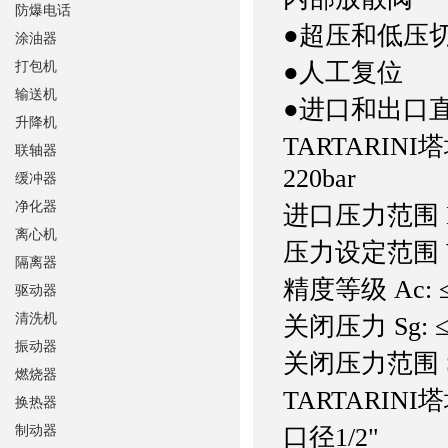
防爆电话
●超压和低压
涂油器
●人工复位
打包机
输送机
●进口和出口
升降机
TARTARINI
联轴器
220bar
缓冲器
净化器
进口压力范围 Bp
离心机
压力设定范围 Wh
隔离器
精度等级 Ac: 
驱动器
清洗机
关闭压力 Sg: 
振动器
关闭压力范围 Sz
燃烧器
TARTARINI塔
换热器
制动器
口径1/2"