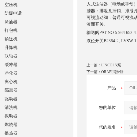
入式注油器（电动或手动
空压机
滤器：排泄孔插销、排泄
防爆电话
可视流动阀：普通可视流
涂油器
液面开关。 空气喷雾器目
打包机
输送阀
PAT.NO 5.984.
输送机
液位开关B2364-2, LVSW 1
升降机
联轴器
缓冲器
上一篇：
LINCOLN泵
下一篇：
ORAPI润滑脂
净化器
离心机
产品：
隔离器
驱动器
清洗机
您的单位：
振动器
燃烧器
您的姓名：
换热器