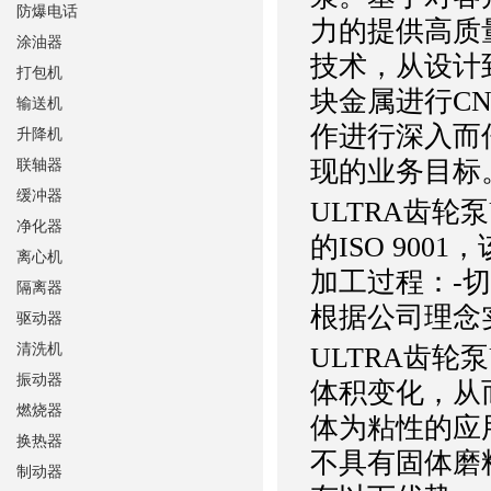
防爆电话
力的提供高质
涂油器
技术，从设计到
打包机
块金属进行C
输送机
作进行深入而
升降机
现的业务目标
联轴器
缓冲器
ULTRA齿轮
净化器
的ISO 90
离心机
加工过程：-切
隔离器
根据公司理念
驱动器
清洗机
ULTRA齿轮
振动器
体积变化，从
燃烧器
体为粘性的应
换热器
不具有固体磨
制动器