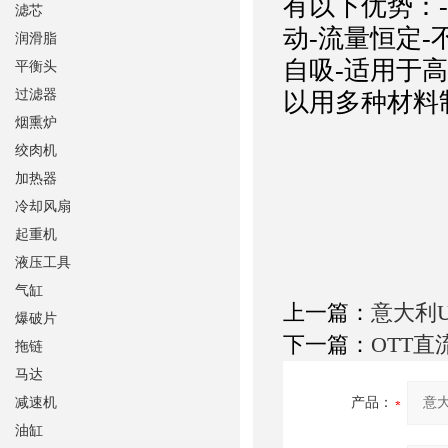
有以下优势：-
滤芯
动-流量恒定
润滑脂
自吸-适用于
平衡头
过滤器
以用多种材料
烟熏炉
绞肉机
加热器
冷却风扇
起重机
液压工具
气缸
上一篇：
意大利U
爆破片
下一篇：
OTT直
拖链
马达
减速机
产品：
油缸