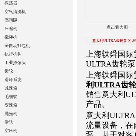
振荡器
空气清洗机
高间隙
点击看大图
压缩机
搅拌机
意大利ULTRA齿轮泵
的详
全自动打包机
上海轶舜国际
执行机构
ULTRA齿轮
工业摄像头
齿轮
上海轶舜国际
滑环系统
利ULTRA齿
减速箱
销售意大利UL
毛细管
产品。
变速箱
意大利ULTR
抛光机
滑轨
流量设备，在
空压机
泵。基于对客