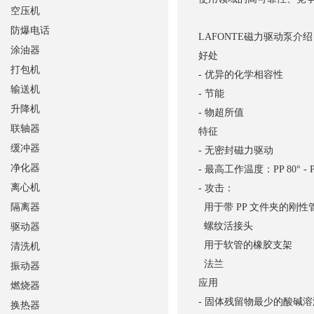
空压机
防爆电话
LAFONTE磁力驱动泵介绍
涂油器
好处
打包机
- 优异的化学相容性
输送机
- 节能
升降机
- 物超所值
联轴器
特征
缓冲器
- 无密封磁力驱动
净化器
- 最高工作温度：PP 80° - P
离心机
- 攻击：
隔离器
用于带 PP 文件夹的刚性管
螺纹活接头
驱动器
用于软管的橡胶支架
清洗机
法兰
振动器
应用
燃烧器
- 固体残留物最少的酸碱溶
换热器