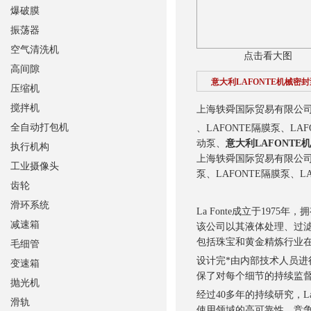
爆破膜
振荡器
空气清洗机
点击看大图
高间隙
意大利LAFONTE机械密封
压缩机
搅拌机
上海轶舜国际贸易有限公司销
全自动打包机
、LAFONTE隔膜泵、L
动泵、
意大利LAFONTE
执行机构
上海轶舜国际贸易有限公司
工业摄像头
泵、LAFONTE隔膜泵、
齿轮
滑环系统
La Fonte成立于19
减速箱
该公司以其液体处理、过滤
包括珠宝和黄金精炼行业
毛细管
设计完*由内部技术人员进
变速箱
保了对每个细节的持续监
抛光机
经过40多年的持续研究，L
滑轨
使用领域的高可靠性、竞争