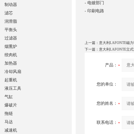
- 电镀部门
制动器
- 印刷电路
滤芯
润滑脂
平衡头
过滤器
上一篇：
意大利LAFONTE磁
烟熏炉
下一篇：
意大利LAFONTE立
绞肉机
加热器
产品：
冷却风扇
起重机
您的单位：
液压工具
气缸
您的姓名：
爆破片
拖链
马达
联系电话：
减速机