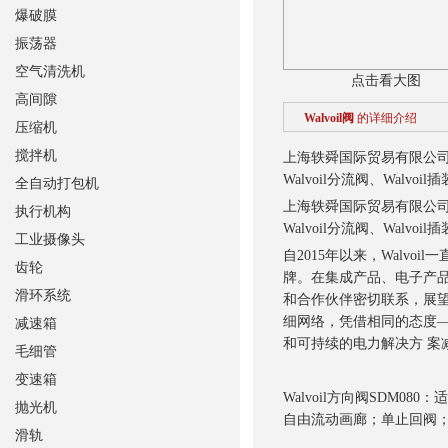
爆破膜
振荡器
空气清洗机
点击看大图
高间隙
Walvoil阀
的详细介绍
压缩机
搅拌机
上海轶舜国际贸易有限公
Walvoil分流阀、Walvoi
全自动打包机
上海轶舜国际贸易有限公
执行机构
Walvoil分流阀、Walvoi
工业摄像头
自2015年以来，Walvoil一直
齿轮
牌。在集成产品、电子产品
滑环系统
和合作伙伴密切联系，展望
细网络，凭借相同的态度
减速箱
和可持续的电力解决方 案
毛细管
变速箱
Walvoil方向阀SDM
抛光机
自由流动画廊；单止回阀
滑轨