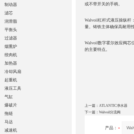
或不带开关的手柄。
制动器
滤芯
Walvoil杠杆式液压
润滑脂
量。铸铁主体确保高耐用
平衡头
过滤器
Walvoil数字霍尔效
烟熏炉
的主要特点。
绞肉机
加热器
冷却风扇
起重机
液压工具
气缸
爆破片
上一篇：
ATLANTIC净水器
下一篇：
Walvoil分流阀
拖链
马达
产品：
减速机