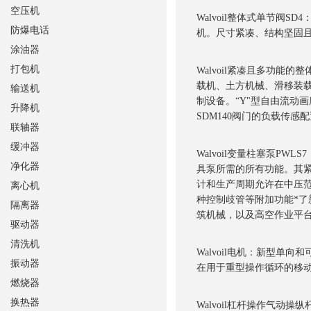
空压机
Walvoil整体式单节阀
防爆电话
机。尺寸紧凑、结构坚固且
涂油器
打包机
Walvoil紧凑且多功能的
载机、土方机械、滑移装
输送机
制设备。“Y"型自由流动
升降机
SDM140阀门的负载传
联轴器
缓冲器
Walvoil变量柱塞泵PW
净化器
具泵所需的所有功能。其
计和生产周期允许在中压范围内
离心机
种控制歧管等附加功能*了新
隔离器
筑机械，以及高空作业平台
驱动器
清洗机
Walvoil电机：新型单
振动器
在用于重型操作循环的移
燃烧器
换热器
Walvoil杠杆操作气