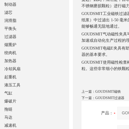
制动器
不锈钢磨损颗粒）进行磁
滤芯
GOUDSMIT工业磁铁
纸浆）中过滤出 1-50
润滑脂
能够畅通无阻地通过。
平衡头
GOUDSMIT气动磁性夹
过滤器
加速或自动化生产过程的
烟熏炉
GOUDSMIT电磁E夹
绞肉机
器的基本要求。
加热器
GOUDSMIT使用磁性检
粒。这些非常细小的铁颗
冷却风扇
起重机
液压工具
上一篇：
GOUDSMIT磁铁
气缸
下一篇：
GOUDSMIT过滤器
爆破片
拖链
产品：
马达
减速机