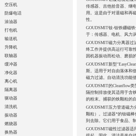
空压机
传感器、吉他拾音器、继
用。这是由于对退磁和再
防爆电话
性。
涂油器
GOUDSMIT钕-钕铁
打包机
于：传感器、电机、风力
输送机
GOUDSMIT磁力分离
升降机
终工作并提供高运行可靠
联轴器
因机器振动而松动、磨损
缓冲器
GOUDSMIT新型“EasyCl
斯。适用于对自由落体和低
净化器
磁力过滤。自动清洗功能
离心机
GOUDSMIT的Clea
隔离器
隔控制排放使其适用于含
驱动器
的粉末。捕获的铁颗粒的自动
清洗机
GOUDSMIT压力管道磁
颗粒）。过滤器*的钕磁
振动器
到去除。它们用于食品、
燃烧器
GOUDSMIT磁性过滤
换热器
提起。因此，清洁是半自动