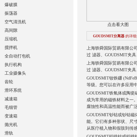
爆破膜
振荡器
空气清洗机
点击看大图
高间隙
GOUDSMIT分离器
的详细
压缩机
搅拌机
上海轶舜国际贸易有限公司销
过 滤器、GOUDSMIT夹
全自动打包机
上海轶舜国际贸易有限公司销
执行机构
过 滤器、GOUDSMIT夹
工业摄像头
GOUDSMIT钕铁硼 (
齿轮
等级。您可以在许多应用中
滑环系统
GOUDSMIT铁氧体或
减速箱
成为常用的磁铁材料之一
腐蚀性和高温性能而被广
毛细管
GOUDSMIT钐钴或钐钴磁
变速箱
能。它们有多种形状、尺
抛光机
从医疗植入物和假肢到传
滑轨
GOUDSMIT铝镍钴或