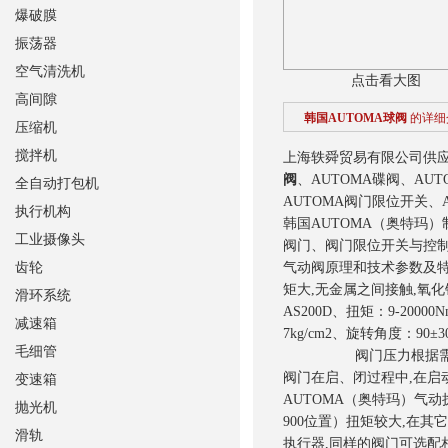
爆破膜
振荡器
空气清洗机
点击看大图
高间隙
韩国AUTOMA球阀
的详细
压缩机
搅拌机
上海轶舜贸易有限公司供应韩
阀
、AUTOMA碟阀、AU
全自动打包机
AUTOMA阀门限位开关、
执行机构
韩国AUTOMA（奥特玛
工业摄像头
阀门、阀门限位开关与控制
齿轮
气动阀原理和技术参数及特
矩大,无金属之间接触,
滑环系统
AS200D、扭矩：9-2
减速箱
7kg/cm2、旋转角度：9
毛细管
阀门压力根据需要配置
阀门在启、闭过程中,在
变速箱
AUTOMA（奥特玛）气
抛光机
900位置）扭矩较大,在
滑轨
执行器,同样的阀门可选配相