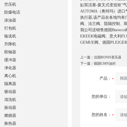
空压机
缸双活塞-拨叉式变扭矩”
AUTOMA（奥特玛）进
防爆电话
执行器,该产品在各地均有
涂油器
阀、法兰阀、阻隔控制、限
打包机
我公司还销售德国Burocc
输送机
EKEEK电磁阀、意大利FL
GEMUE阀、德国PLEIG
升降机
联轴器
上一篇：
法国RONIS变压器
缓冲器
下一篇：
德国GMN油封
净化器
离心机
产品：
隔离器
驱动器
您的单位：
清洗机
振动器
您的姓名：
燃烧器
换热器