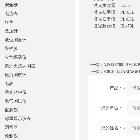
安全栅
激光接收器 LE-71
激光扫平仪 PL-95L
电流表
激光扫平仪 PL-95L
膜片
激光测距仪 RL-79L
差压计
液位测量仪
采样膜
火气探测仪
上一篇：
A5S15-97002017供
紫外火焰探测器
下一篇：
V20-2供应TARTARIN
压力测试仪
电表
产品：
激光对中仪
电气测试仪
您的单位：
监测仪
称重显示仪表
消音器
您的姓名：
检测仪