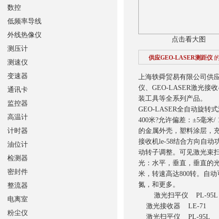
数控
低频率导线
外线热像仪
点击看大图
测压计
供应GEO-LASER测距仪
测速仪
变速器
上海轶舜贸易有限公司供
仪、GEO-LASER激光接收
通讯卡
装工具等全系列产品。
监控器
GEO-LASER全自动旋
高温计
400米?允许偏差：±5毫
计时器
的金属外壳，塑料涂层，充
接收机le-58结合方向自动
油位计
动转子调整。可见激光束扫
检测器
光：水平，垂直，垂直的光束
密封件
米，转速高达800转。自
氮，和更多。
整流器
激光扫平仪 PL-95L
电离室
激光接收器 LE-71
粉尘仪
激光扫平仪 PL-95L