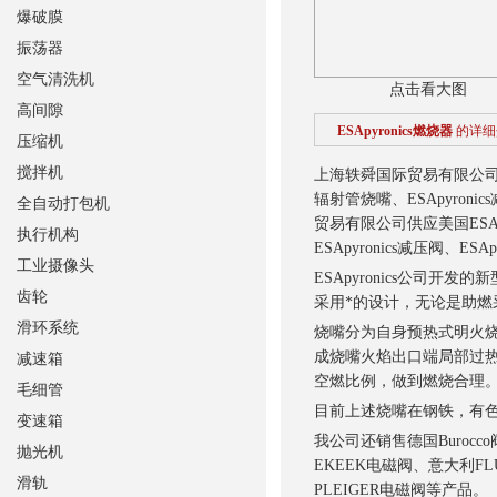
爆破膜
振荡器
空气清洗机
点击看大图
高间隙
ESApyronics燃烧器
的详细
压缩机
搅拌机
上海轶舜国际贸易有限公司供应
辐射管烧嘴、ESApyronic
全自动打包机
贸易有限公司供应美国ESApy
执行机构
ESApyronics减压阀、ES
工业摄像头
ESApyronics公司开
齿轮
采用*的设计，无论是助燃
滑环系统
烧嘴分为自身预热式明火
成烧嘴火焰出口端局部过热而
减速箱
空燃比例，做到燃烧合理
毛细管
目前上述烧嘴在钢铁，有
变速箱
我公司还销售德国Burocc
抛光机
EKEEK电磁阀、意大利FL
滑轨
PLEIGER电磁阀等产品
。