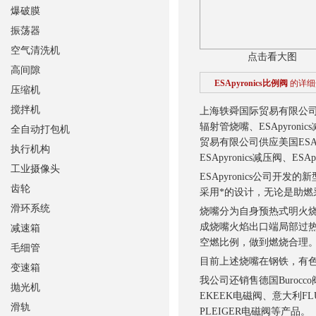
爆破膜
振荡器
空气清洗机
点击看大图
高间隙
ESApyronics比例阀
的详细
压缩机
搅拌机
上海轶舜国际贸易有限公司供应美
辐射管烧嘴、ESApyronic
全自动打包机
贸易有限公司供应美国ESApyr
执行机构
ESApyronics减压阀、ES
工业摄像头
ESApyronics公司开
齿轮
采用*的设计，无论是助燃
滑环系统
烧嘴分为自身预热式明火
成烧嘴火焰出口端局部过热而
减速箱
空燃比例，做到燃烧合理
毛细管
目前上述烧嘴在钢铁，有
变速箱
我公司还销售德国Burocc
抛光机
EKEEK电磁阀、意大利FL
滑轨
PLEIGER电磁阀等产品
。