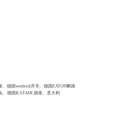
德国westlock开关、德国EATON断路
头、德国R.STAHL插座、意大利